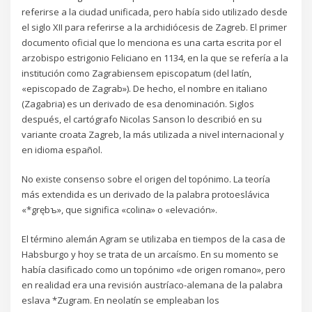
referirse a la ciudad unificada, pero había sido utilizado desde
el siglo XII para referirse a la archidiócesis de Zagreb. El primer
documento oficial que lo menciona es una carta escrita por el
arzobispo estrigonio Feliciano en 1134, en la que se refería a la
institución como Zagrabiensem episcopatum (del latín,
«episcopado de Zagrab»). De hecho, el nombre en italiano
(Zagabria) es un derivado de esa denominación. Siglos
después, el cartógrafo Nicolas Sanson lo describió en su
variante croata Zagreb, la más utilizada a nivel internacional y
en idioma español.
No existe consenso sobre el origen del topónimo. La teoría
más extendida es un derivado de la palabra protoeslávica
«*grębъ», que significa «colina» o «elevación».
El término alemán Agram se utilizaba en tiempos de la casa de
Habsburgo y hoy se trata de un arcaísmo. En su momento se
había clasificado como un topónimo «de origen romano», pero
en realidad era una revisión austríaco-alemana de la palabra
eslava *Zugram. En neolatín se empleaban los