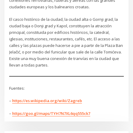
conexiones ferroviarias, rutieras y aéreas con las grandes
ciudades europeas y los balnearios croatas.
El casco histórico de la ciudad, la ciudad alta o Gornji grad, la
ciudad baja o Donji grad y Kapol, constituyen la atracción
principal, constituida por edificios históricos, la catedral,
iglesias, instituciones, restaurantes, cafés, etc. El acceso a las
calles y las plazas puede hacerse a pie a partir de la Plaza Ban
Jelačić, o por medio del funicular que sale de la calle Tomićeva.
Existe una muy buena conexión de tranvías en la ciudad que
llevan a todas partes.
Fuentes:
–
https://es.wikipedia.org/wiki/Zagreb
–
https://goo.gl/maps/TYH7N7XL6qq555ck7