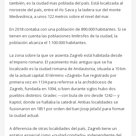
también, es la ciudad mas poblada del país. Está localizada al
noroeste del país, entre el río Sava y la ladera sur del monte
Medvednica, a unos 122 metros sobre el nivel del mar.
En 2018 contaba con una población de 890.000 habitantes. Si se
tienen en cuenta las poblaciones limítrofes de la ciudad, la
población alcanza el 1.100.000 habitantes.
La zona sobre la que se asienta Zagreb está habitada desde
el Imperio romano. El yacimiento más antiguo que se ha
localizado es la ciudad romana de Andautonia, situada a 10 km
de la actual capital. El término «Zagreb» fue registrado por
primera vez en 1134 para referirse a la archidiócesis de
Zagreb, fundada en 1094,​ si bien durante siglos hubo dos
pueblos distintos: Gradec —con bula de oro desde 1242— y
Kaptol, donde se hallaba la catedral. Ambas localidades se
fusionaron en 1851 por orden del ban Josip Jelačić para formar
la ciudad actual.​
A diferencia de otras localidades del país, Zagreb tiene un
estatus especial como «ciudad-condado», independiente del