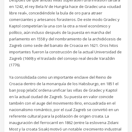
en 1242, el rey Bela IV de Hungría hace de Gradec una «ciudad
libre real», concediéndole la bula de oro para atraer
comerciantes y artesanos forasteros. De este modo Gradec y
Kaptol competirían la una con la otra a nivel económico y
político, aún incluso después de la puesta en marcha del
parlamento en 1558 y del nombramiento de la archidiócesis de
Zagreb como sede del banato de Croacia en 1621. Oros hitos
importantes fueron la construcción de la actual Universidad de
Zagreb (1669) y el traslado del consejo real desde Varaždin
(1776).
Ya consolidada como un importante enclave del Reino de
Croacia dentro de la monarquía de los Habsburgo, en 1851 el
ban Josip Jelačić ordena unificar las villas de Gradec y Kaptol
en la actual ciudad de Zagreb.​ Su puesta en valor coincide
también con el auge del movimiento Ilirio, encuadrada en el
nacionalismo romántico, por el cual Zagreb se convirtió en un
referente cultural para la población de origen croata. La
inauguración del ferrocarril en 1862 (entre la eslovena Zidani
Most y la croata Sisak) motivó un notable crecimiento industrial