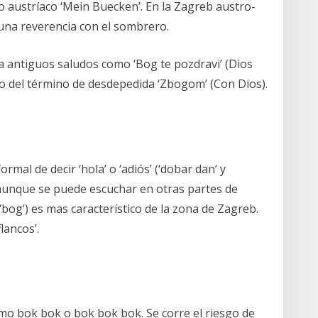
o austríaco ‘Mein Buecken’. En la Zagreb austro-
na reverencia con el sombrero.
 a antiguos saludos como ‘Bog te pozdravi’ (Dios
os) o del término de desdepedida ‘Zbogom’ (Con Dios).
al de decir ‘hola’ o ‘adiós’ (‘dobar dan’ y
 aunque se puede escuchar en otras partes de
‘bog’) es mas característico de la zona de Zagreb.
flancos’.
mo bok bok o bok bok bok. Se corre el riesgo de