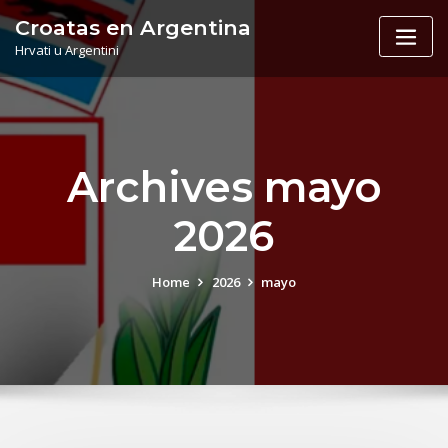
Skip
Croatas en Argentina
to
Hrvati u Argentini
content
Archives mayo
2026
Home
2026
mayo