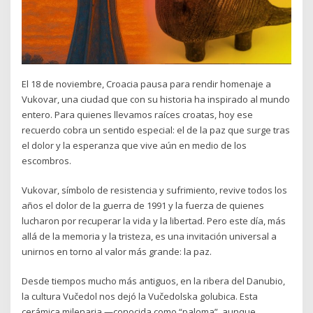
El 18 de noviembre, Croacia pausa para rendir homenaje a
Vukovar, una ciudad que con su historia ha inspirado al mundo
entero. Para quienes llevamos raíces croatas, hoy ese
recuerdo cobra un sentido especial: el de la paz que surge tras
el dolor y la esperanza que vive aún en medio de los
escombros.
Vukovar, símbolo de resistencia y sufrimiento, revive todos los
años el dolor de la guerra de 1991 y la fuerza de quienes
lucharon por recuperar la vida y la libertad. Pero este día, más
allá de la memoria y la tristeza, es una invitación universal a
unirnos en torno al valor más grande: la paz.
Desde tiempos mucho más antiguos, en la ribera del Danubio,
la cultura Vučedol nos dejó la Vučedolska golubica. Esta
cerámica milenaria —conocida como “paloma”, aunque