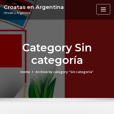
Skip
Croatas en Argentina
to
Hrvati u Argentini
content
Category Sin
categoría
Home
Archive by category "Sin categoría"