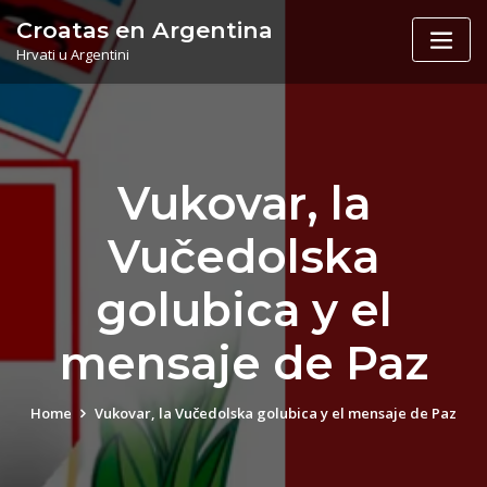
Skip
Croatas en Argentina
to
Hrvati u Argentini
content
Vukovar, la
Vučedolska
golubica y el
mensaje de Paz
Home
Vukovar, la Vučedolska golubica y el mensaje de Paz