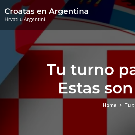
Skip
Croatas en Argentina
to
Hrvati u Argentini
content
Tu turno pa
Estas so
Home
Tu t