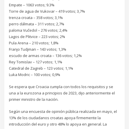
Empate – 1063 votos; 9.3%
Torre de agua de Vukovar – 419 votos; 3,7%
trenza croata – 358 votos; 3,1%
perro dálmata – 311 votos; 2,7%
paloma Vučedol – 276 votos; 2,4%
Lagos de Plitvice – 223 votos; 2%
Pula Arena – 210 votos; 1,8%
Franjo Tudjman – 143 votos; 1,3%
escudo de armas croata – 136 votos; 1,2%
Rey Tomislav – 127 votos; 1,1%
Catedral de Zagreb – 123 votos; 1,1%
Luka Modric – 100 votos; 0,9%
Se espera que Croacia cumpla con todos los requisitos y se
una a la eurozona a principios de 2023, dijo anteriormente el
primer ministro de la nación.
Según una encuesta de opinión pública realizada en mayo, el
13% de los ciudadanos croatas apoya firmemente la
introducción del euro y otro 48% lo apoya en general. La