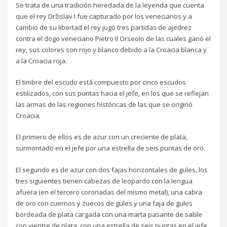
Se trata de una tradición heredada de la leyenda que cuenta
que el rey Držislav I fue capturado por los venecianos y a
cambio de su libertad el rey jugó tres partidas de ajedrez
contra el dogo veneciano Pietro II Orseolo de las cuales ganó el
rey, sus colores son rojo y blanco debido a la Croacia blanca y
a la Croacia roja.
El timbre del escudo está compuesto por cinco escudos
estilizados, con sus puntas hacia el jefe, en los que se reflejan
las armas de las regiones históricas de las que se originó
Croacia.
El primero de ellos es de azur con un creciente de plata,
surmontado en el jefe por una estrella de seis puntas de oro.
El segundo es de azur con dos fajas horizontales de gules, los
tres siguientes tienen cabezas de leopardo con la lengua
afuera (en el tercero coronadas del mismo metal), una cabra
de oro con cuernos y zuecos de gules y una faja de gules
bordeada de plata cargada con una marta pasante de sable
con vientre de plata, con una estrella de seis puntas en el jefe.